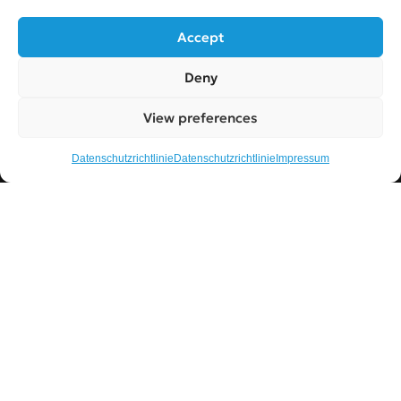
Impressum
Accept
Datenschutzrichtlinie
Deny
Silverspottrading GmbH. All rights reserved.
© 2026
View preferences
Datenschutzrichtlinie
Datenschutzrichtlinie
Impressum
Links zu sozialen Medien
Wählen Sie Ihre bevorzugte Sprache aus
EN
DE
in Partnerschaft mit