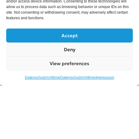
and/or access device information. Consenting to these technologies will
allow us to process data such as browsing behavior or unique IDs on this
site. Not consenting or withdrawing consent, may adversely affect certain
features and functions.
Unsere Werte
Accept
Deny
Kommunikation
Wir setzen auf klare, offene und schnelle Kommunikation mit
View preferences
unseren Kunden ebenso wie mit unseren Partnern in Asien.
Datenschutzrichtlinie
Datenschutzrichtlinie
Impressum
Höchste Qualität
Wir liefern Produkte in erstklassiger Qualität, geprüft nach
strengen Standards und ganz nach Ihren Anforderungen.
Attraktiver Preis