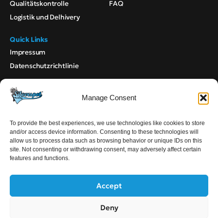
Qualitätskontrolle
FAQ
Logistik und Delhivery
Quick Links
Impressum
Datenschutzrichtlinie
Silverspottrading GmbH. All rights reserved.
Manage Consent
© 2026
To provide the best experiences, we use technologies like cookies to store
Links zu sozialen Medien
and/or access device information. Consenting to these technologies will
allow us to process data such as browsing behavior or unique IDs on this
site. Not consenting or withdrawing consent, may adversely affect certain
features and functions.
Wählen Sie Ihre bevorzugte Sprache aus
EN
DE
Accept
in Partnerschaft mit
Deny